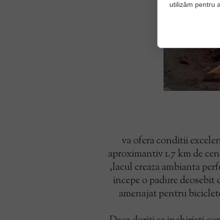
utilizăm pentru a
va ofera conditii excelen
aproximantiv 1.7 km de cent
,lacul creaza ambianta perfe
incepe o padure deosebit de
amenajat pentru biciclete