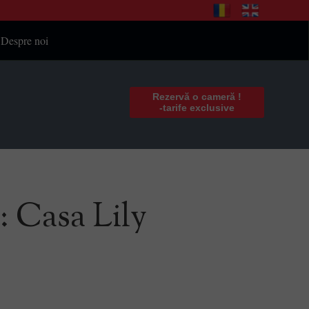
Despre noi
Rezervă o cameră !
-tarife exclusive
: Casa Lily