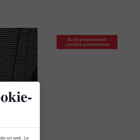
Sună proprietatea!
-conditii preferentiale
okie-
site-uri web. Le