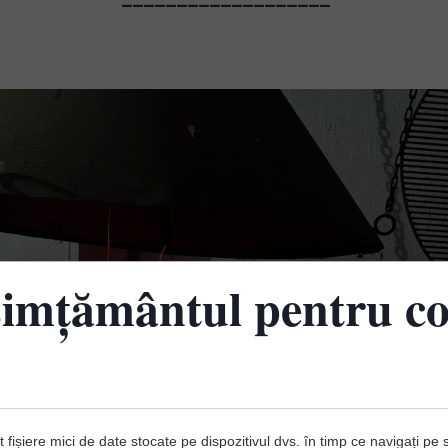
imțământul pentru co
 fișiere mici de date stocate pe dispozitivul dvs. în timp ce navigați pe 