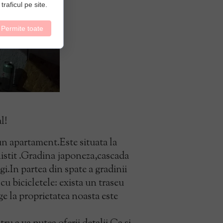
traficul pe site.
Permite toate
al
!
 un apartament.Este situata la
nistit .Gradina japoneza,cascada
gi.In partea din spate a gradinii
u bicicletele: exista un traseu
e la proprietatea noasta este