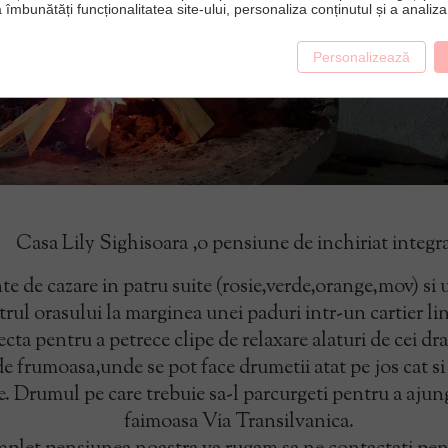
 îmbunătăți funcționalitatea site-ului, personaliza conținutul și a analiza 
Personalizează
Casa Lily Sighisoara ,o
pensiune de inchiriat integr
te de cazare in patru suite (rosie,verde,orange,mov) si
rul orasului la marginea unei paduri intr-un cartier li
cta pentru a petrece clipe de relaxare alaturi de cei dra
 frumoasa,unde se pot face drumetii atat pe jos cat si c
. Drumul pe care trebuie sa-l parcurgeti pentru a ajung
faimoasa Via Transilvanica.